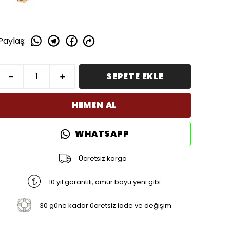
Paylaş
:
SEPETE EKLE
HEMEN AL
WHATSAPP
Ücretsiz kargo
10 yıl garantili, ömür boyu yeni gibi
30 güne kadar ücretsiz iade ve değişim