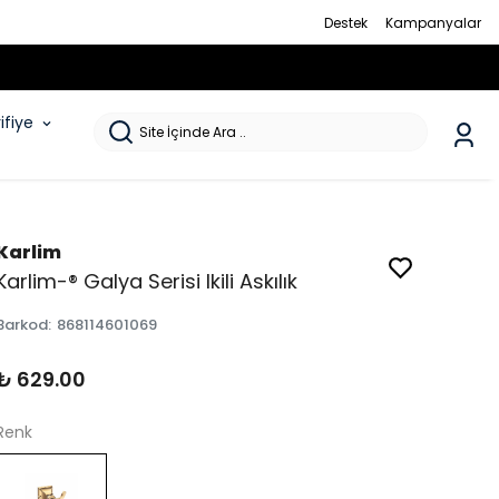
Destek
Kampanyalar
rifiye
Karlim
Karlim-® Galya Serisi Ikili Askılık
Barkod
:
868114601069
₺ 629.00
Renk