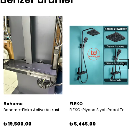
Boheme
FLEKO
Boheme-Fleko Active Antrasit Gri Full Fonksiyon Dijital Dereceli Ekran Duş Sistemi
FLEKO-Piyano Siyah Robot Tepe Duş Seti Yağmur Tepe Banyo 4 Tuşlu Batarya Dahil Siyah Duş Seti
₺ 19,500.00
₺ 5,445.00