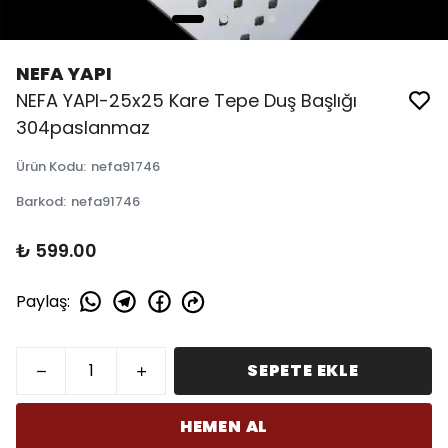
NEFA YAPI
NEFA YAPI-25x25 Kare Tepe Duş Başlığı
304paslanmaz
Ürün Kodu
:
nefa91746
Barkod
:
nefa91746
₺ 599.00
Paylaş
:
SEPETE EKLE
HEMEN AL