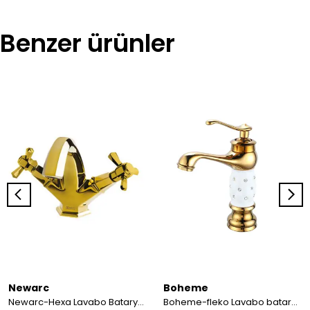
Benzer ürünler
Newarc
Boheme
Newarc-Hexa Lavabo Bataryası Altın 104528
Boheme-fleko Lavabo bataryası Altın-Beyaz seramik gövde