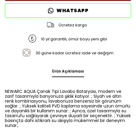
WHATSAPP
Ücretsiz kargo
10 yıl garantili, ömür boyu yeni gibi
30 güne kadar ücretsiz iade ve değişim
Ürün Açıklaması
NEWARC AQUA Çanak Tipi Lavabo Bataryası, modern ve
zarif tasarımıyla banyonuza şıklık katıyor. ; Siyah ve altın
renk kombinasyonu, lavabonuza benzersiz bir görünüm
sağlar. ; Yüksek kaliteli PVD kaplama sayesinde uzun ömürlü
ve dayanıklı bir kullanım sunar. ; Ayrıca, özel tasarımıyla su
tasarrufu sağlayarak çevreye duyarlı bir seçenektir. ; Yüksek
basınçta dahi istikrarlı su akışıyla mükemmel bir deneyim
sunar.;