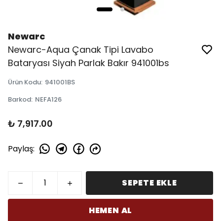
Newarc
Newarc-Aqua Çanak Tipi Lavabo
Bataryası Siyah Parlak Bakır 941001bs
Ürün Kodu
:
941001BS
Barkod
:
NEFA126
₺ 7,917.00
Paylaş
:
SEPETE EKLE
HEMEN AL