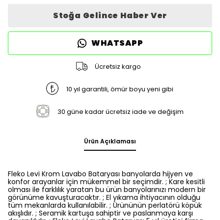
Stoğa Gelince Haber Ver
WHATSAPP
Ücretsiz kargo
10 yıl garantili, ömür boyu yeni gibi
30 güne kadar ücretsiz iade ve değişim
Ürün Açıklaması
Fleko Levi Krom Lavabo Bataryası banyolarda hijyen ve
konfor arayanlar için mükemmel bir seçimdir. ; Kare kesitli
olması ile farklılık yaratan bu ürün banyolarınızı modern bir
görünüme kavuşturacaktır. ; El yıkama ihtiyacının olduğu
tüm mekanlarda kullanılabilir. ; Ürününün perlatörü köpük
akışlıdır. ; Seramik kartuşa sahiptir ve paslanmaya karşı