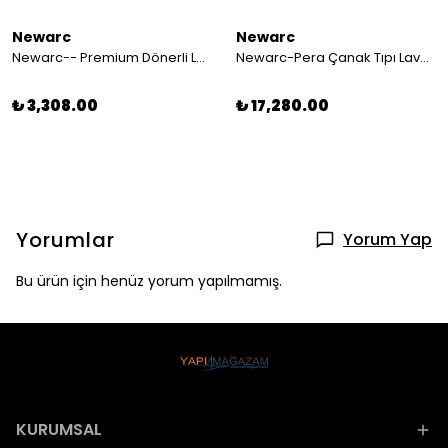
Newarc
Newarc
Newarc-- Premium Dönerli Lavabo Bataryası - 832581 467122
Newarc-Pera Çanak Tıpı Lavabo Bataryası - Parlak Bakır 961005
₺ 3,308.00
₺ 17,280.00
Yorumlar
Yorum Yap
Bu ürün için henüz yorum yapılmamış.
KURUMSAL