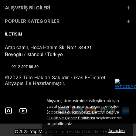
ALIŞVERİŞ BİLGİLERİ
POPÜLER KATEGORİLER
İLETİŞİM
Arap camii, Hoca Hanım Sk. No:1 34421
Beyoğlu / İstanbul / Türkiye
0212 297 89 80
©2023 Tüm Hakları Saklıdır - ikas E-Ticaret
Altyapısı ile Hazırlanmıştır.
Alışveriş deneyiminizi iyileştirmek için
yasal düzenlemelere uygun çerezler
(cookies) kullanıyoruz. Detaylı bilgiye
Gizlilik ve Çerez Politikası
sayfamızdan
erişebilirsiniz.
Anladım
©2025 YapıMağazam Tüm Hakları Saklıdır - Designed