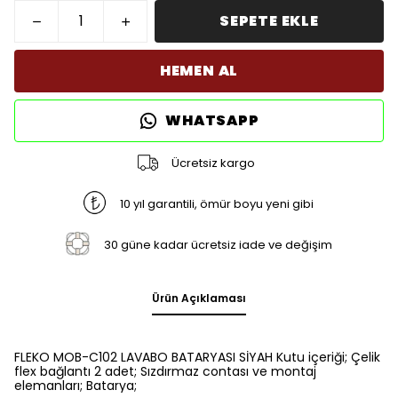
SEPETE EKLE
HEMEN AL
WHATSAPP
Ücretsiz kargo
10 yıl garantili, ömür boyu yeni gibi
30 güne kadar ücretsiz iade ve değişim
Ürün Açıklaması
FLEKO MOB-C102 LAVABO BATARYASI SİYAH Kutu içeriği; Çelik
flex bağlantı 2 adet; Sızdırmaz contası ve montaj
elemanları; Batarya;