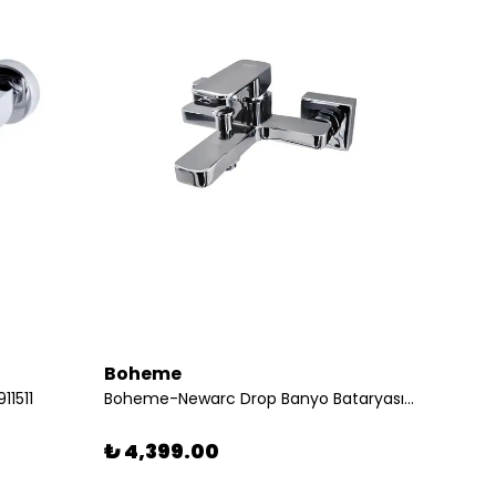
Boheme
Newa
11511
Boheme-Newarc Drop Banyo Bataryası Krom
₺ 4,399.00
₺ 28