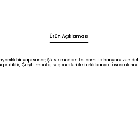
Ürün Açıklaması
anıklı bir yapı sunar; Şık ve modern tasarımı ile banyonuzun de
ı pratiktir; Çeşitli montaj seçenekleri ile farklı banyo tasarımları