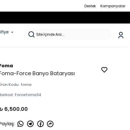
Destek
Kampanyalar
rifiye
Foma
Foma-Force Banyo Bataryası
Ürün Kodu
:
foma
Barkod
:
Forcefoma34
₺ 6,500.00
Paylaş
: