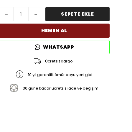
SEPETE EKLE
HEMEN AL
WHATSAPP
Ücretsiz kargo
10 yıl garantili, ömür boyu yeni gibi
30 güne kadar ücretsiz iade ve değişim