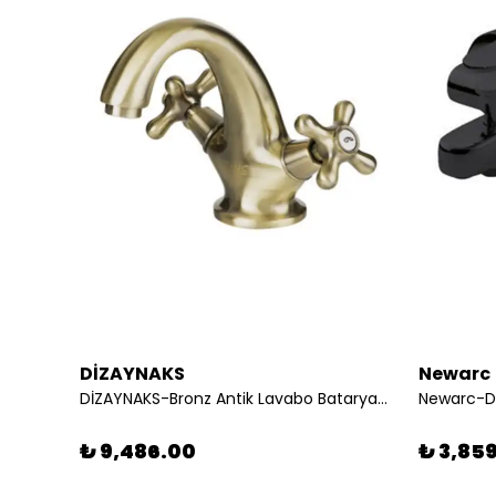
DİZAYNAKS
Newarc
11
DİZAYNAKS-Bronz Antik Lavabo Bataryası 290525
₺ 9,486.00
₺ 3,85