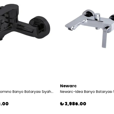
Newarc
Newarc-Domıno Banyo Bataryası Sıyah 971511b
Newarc-Idea Banyo Bataryası 9
9.00
₺ 3,986.00