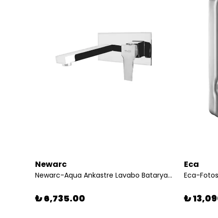
Newarc
Eca
 Altın
Newarc-Aqua Ankastre Lavabo Bataryası
₺ 6,735.00
₺ 13,0