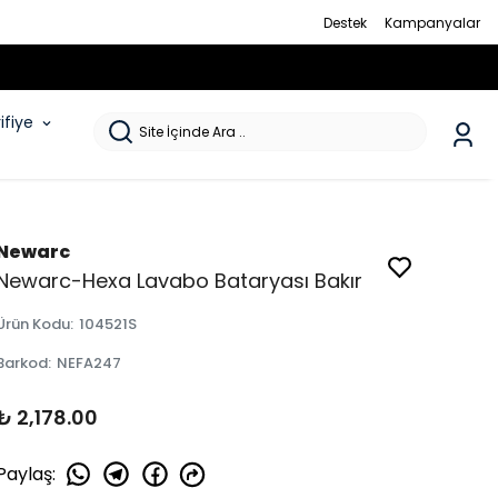
Destek
Kampanyalar
rifiye
Newarc
Newarc-Hexa Lavabo Bataryası Bakır
Ürün Kodu
:
104521S
Barkod
:
NEFA247
₺ 2,178.00
Paylaş
: