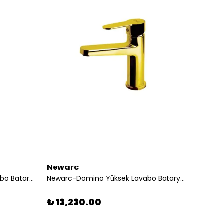
Newarc
Newa
Newarc-- Minart Fotoselli Lavabo Bataryası - Pilli Ve Elektrikli - 514523 311104
Newarc-Domino Yüksek Lavabo Bataryası Altın 971628
₺ 13,230.00
₺ 4,