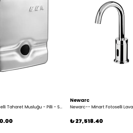
Newarc
Eca-Fotoselli Taharet Musluğu - Pilli - Sıva Altı
90.00
₺ 27,518.40