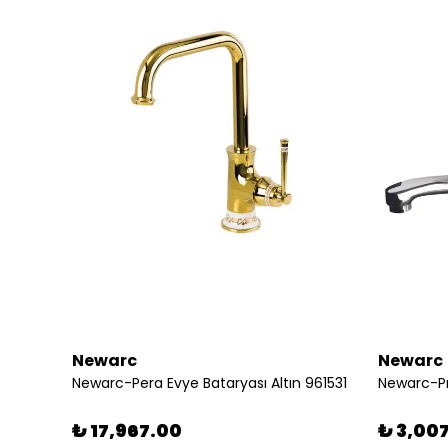
Newarc
Newarc
Newarc-- Elite Eviye Bataryası Bronz - 130535 311104
Newarc-Pera Evye Bataryası Altın 961531
₺ 17,967.00
₺ 3,00