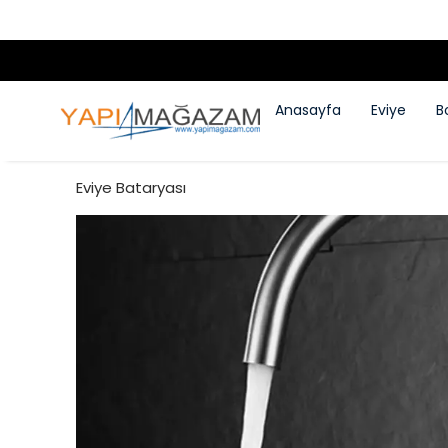
Anasayfa
Eviye
B
Eviye Bataryası