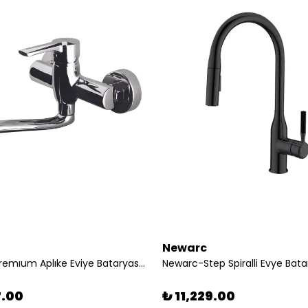
Newarc
Newarc-Premıum Aplıke Eviye Bataryası 832541
7.00
₺ 11,229.00