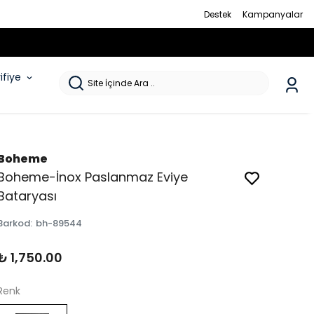
Destek
Kampanyalar
rifiye
Boheme
Boheme-İnox Paslanmaz Eviye
Bataryası
Barkod
:
bh-89544
₺ 1,750.00
Renk