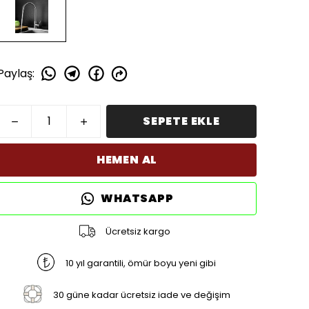
Paylaş
:
SEPETE EKLE
HEMEN AL
WHATSAPP
Ücretsiz kargo
10 yıl garantili, ömür boyu yeni gibi
30 güne kadar ücretsiz iade ve değişim