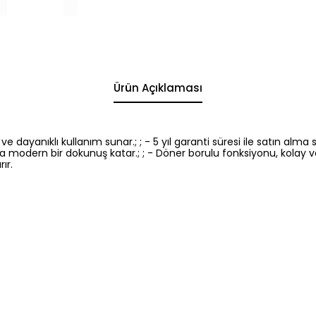
Ürün Açıklaması
yanıklı kullanım sunar.; ; - 5 yıl garanti süresi ile satın alma so
ern bir dokunuş katar.; ; - Döner borulu fonksiyonu, kolay ve p
ır.