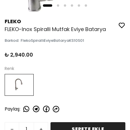
FLEKO
FLEKO-Inox Spiralli Mutfak Eviye Batarya
Barkod
:
FlekoSpiralliEviyeBataryaKS10S01
₺ 2,940.00
Renk
Paylaş
:
SEPETE EKLE