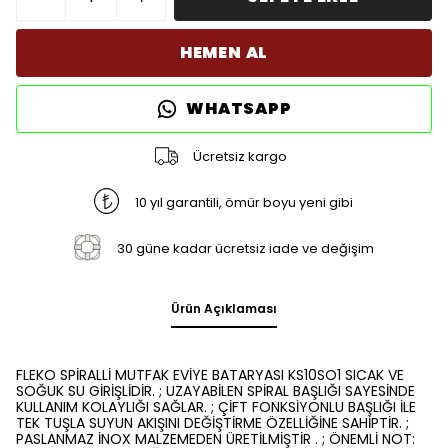
HEMEN AL
WHATSAPP
Ücretsiz kargo
10 yıl garantili, ömür boyu yeni gibi
30 güne kadar ücretsiz iade ve değişim
Ürün Açıklaması
FLEKO SPİRALLİ MUTFAK EVİYE BATARYASI KS10SO1 SICAK VE
SOĞUK SU GİRİŞLİDİR. ; UZAYABİLEN SPİRAL BAŞLIĞI SAYESİNDE
KULLANIM KOLAYLIĞI SAĞLAR. ; ÇİFT FONKSİYONLU BAŞLIĞI İLE
TEK TUŞLA SUYUN AKIŞINI DEĞİŞTİRME ÖZELLİĞİNE SAHİPTİR. ;
PASLANMAZ İNOX MALZEMEDEN ÜRETİLMİŞTİR . ; ÖNEMLİ NOT: