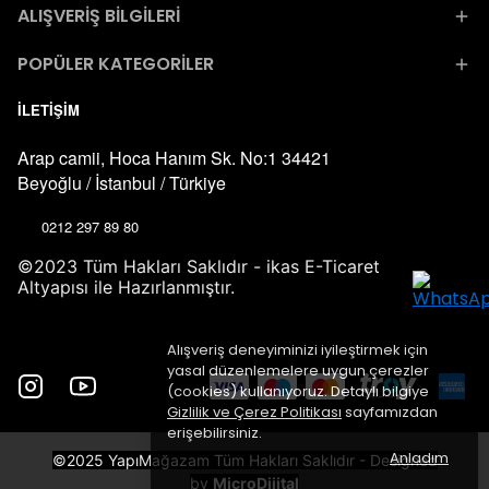
ALIŞVERİŞ BİLGİLERİ
POPÜLER KATEGORİLER
İLETİŞİM
Arap camii, Hoca Hanım Sk. No:1 34421
Beyoğlu / İstanbul / Türkiye
0212 297 89 80
©2023 Tüm Hakları Saklıdır - ikas E-Ticaret
Altyapısı ile Hazırlanmıştır.
Alışveriş deneyiminizi iyileştirmek için
yasal düzenlemelere uygun çerezler
(cookies) kullanıyoruz. Detaylı bilgiye
Gizlilik ve Çerez Politikası
sayfamızdan
erişebilirsiniz.
Anladım
©2025 YapıMağazam Tüm Hakları Saklıdır - Designed
by
MicroDijital