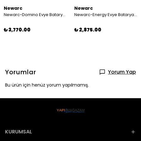
Newarc
Newarc
Newarc-Domino Evye Bataryası Siyah 971531b
Newarc-Energy Evye Bataryası 891881
₺ 3,770.00
₺ 2,875.00
Yorumlar
Yorum Yap
Bu ürün için henüz yorum yapılmamış.
KURUMSAL