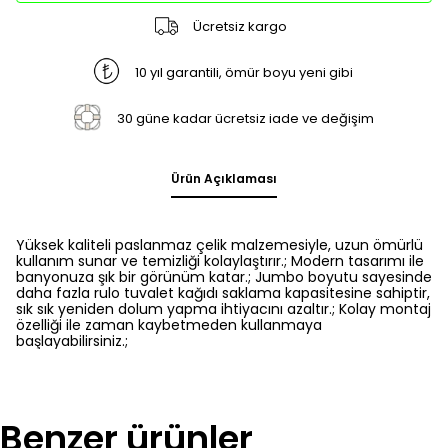
Ücretsiz kargo
10 yıl garantili, ömür boyu yeni gibi
30 güne kadar ücretsiz iade ve değişim
Ürün Açıklaması
Yüksek kaliteli paslanmaz çelik malzemesiyle, uzun ömürlü
kullanım sunar ve temizliği kolaylaştırır.; Modern tasarımı ile
banyonuza şık bir görünüm katar.; Jumbo boyutu sayesinde
daha fazla rulo tuvalet kağıdı saklama kapasitesine sahiptir,
sık sık yeniden dolum yapma ihtiyacını azaltır.; Kolay montaj
özelliği ile zaman kaybetmeden kullanmaya
başlayabilirsiniz.;
Benzer ürünler