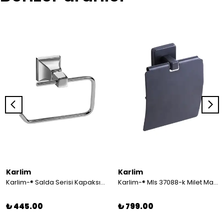
Karlim
Karlim
Karlim-® Salda Serisi Kapaksız Tuvalet Kağıtlık
Karlim-® Mls 37088-k Milet Mat Siyah Geniş Kapaklı Tuvalet Kağıtlık 12 Cm
₺ 445.00
₺ 799.00