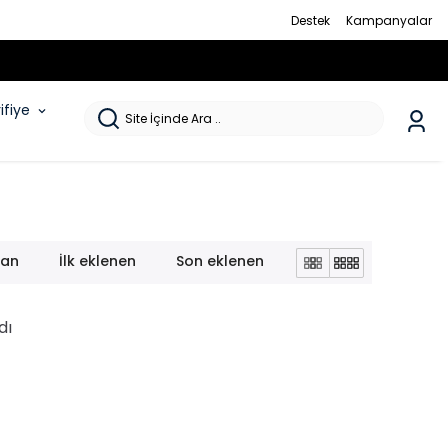
Destek
Kampanyalar
rifiye
lan
İlk eklenen
Son eklenen
dı