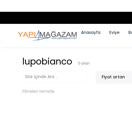
Anasayfa
Eviye
B
lupobianco
0
ürün
Fiyat artan
Filtreleri temizle