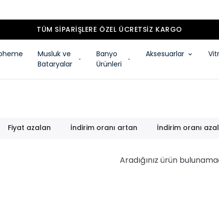
TÜM SIPARIŞLERE ÖZEL ÜCRETSIZ KARGO
oheme
Musluk ve
Banyo
Aksesuarlar
Vit
Bataryalar
Ürünleri
Fiyat azalan
İndirim oranı artan
İndirim oranı aza
Aradığınız ürün bulunama