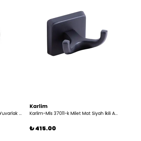
Karlim
Karli
Mesateknik-Karlim Milet Serisi Yuvarlak Havluluk
Karlim-Mls 37011-k Milet Mat Siyah İkili Askılık
₺ 415.00
₺ 69