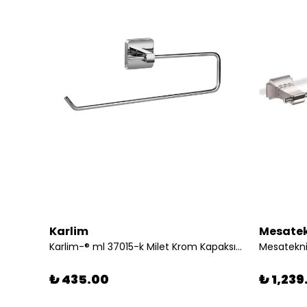
Karlim
Mesatek
Askılık
Karlim-® ml 37015-k Milet Krom Kapaksız Kağıt Havluluk
₺ 435.00
₺ 1,239