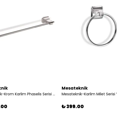
nik
Mesateknik
Mesateknik-Krom Karlim Phaselis Serisi Uzun Havluluk 45 cm
.00
₺ 399.00