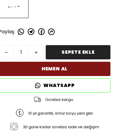
Paylaş
:
SEPETE EKLE
HEMEN AL
WHATSAPP
Ücretsiz kargo
10 yıl garantili, ömür boyu yeni gibi
30 güne kadar ücretsiz iade ve değişim