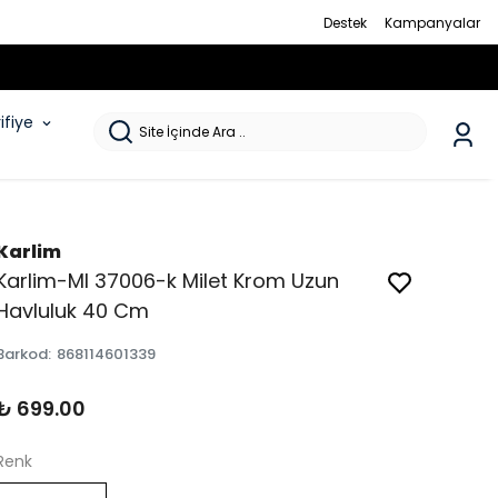
Destek
Kampanyalar
rifiye
Karlim
Karlim-Ml 37006-k Milet Krom Uzun
Havluluk 40 Cm
Barkod
:
868114601339
₺ 699.00
Renk