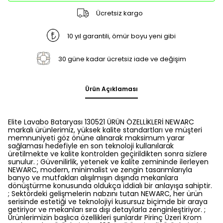
Ücretsiz kargo
10 yıl garantili, ömür boyu yeni gibi
30 güne kadar ücretsiz iade ve değişim
Ürün Açıklaması
Elite Lavabo Bataryası 130521 ÜRÜN ÖZELLİKLERİ NEWARC
markalı ürünlerimiz, yüksek kalite standartları ve müşteri
memnuniyeti göz önüne alınarak maksimum yarar
sağlaması hedefiyle en son teknoloji kullanılarak
üretilmekte ve kalite kontrolden geçirildikten sonra sizlere
sunulur. ; Güvenilirlik, yetenek ve kalite zemininde ilerleyen
NEWARC, modern, minimalist ve zengin tasarımlarıyla
banyo ve mutfakları alışılmışın dışında mekanlara
dönüştürme konusunda oldukça iddialı bir anlayışa sahiptir.
; Sektördeki gelişmelerin nabzını tutan NEWARC, her ürün
serisinde estetiği ve teknolojiyi kusursuz biçimde bir araya
getiriyor ve mekanları sıra dışı detaylarla zenginleştiriyor. ;
Ürünlerimizin başlıca özellikleri şunlardır Pirinç Üzeri Krom