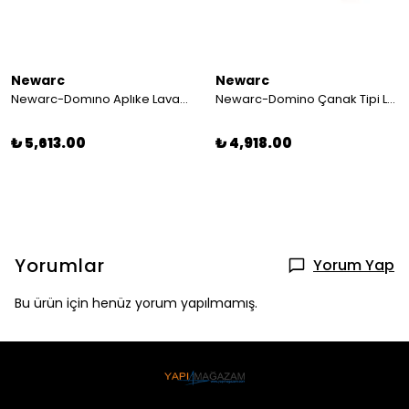
Newarc
Newarc
Newarc-Domıno Aplıke Lavabo Bataryası Sıyah 971551b
Newarc-Domino Çanak Tipi Lavabo Bataryası Siyah 971001b
₺ 5,613.00
₺ 4,918.00
Yorumlar
Yorum Yap
Bu ürün için henüz yorum yapılmamış.