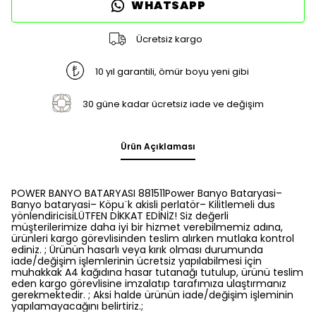
WHATSAPP
Ücretsiz kargo
10 yıl garantili, ömür boyu yeni gibi
30 güne kadar ücretsiz iade ve değişim
Ürün Açıklaması
POWER BANYO BATARYASI 881511Power Banyo Bataryasi–
Banyo bataryasi– Köpu¨k akisli perlatör– Kilitlemeli dus
yönlendiricisiLÜTFEN DİKKAT EDİNİZ! Siz değerli
müşterilerimize daha iyi bir hizmet verebilmemiz adına,
ürünleri kargo görevlisinden teslim alırken mutlaka kontrol
ediniz. ; Ürünün hasarlı veya kırık olması durumunda
iade/değişim işlemlerinin ücretsiz yapılabilmesi için
muhakkak A4 kağıdına hasar tutanağı tutulup, ürünü teslim
eden kargo görevlisine imzalatıp tarafımıza ulaştırmanız
gerekmektedir. ; Aksi halde ürünün iade/değişim işleminin
yapılamayacağını belirtiriz.;