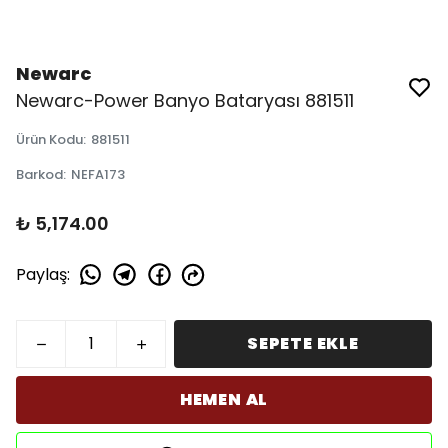
Newarc
Newarc-Power Banyo Bataryası 881511
Ürün Kodu
:
881511
Barkod
:
NEFA173
₺ 5,174.00
Paylaş
:
SEPETE EKLE
HEMEN AL