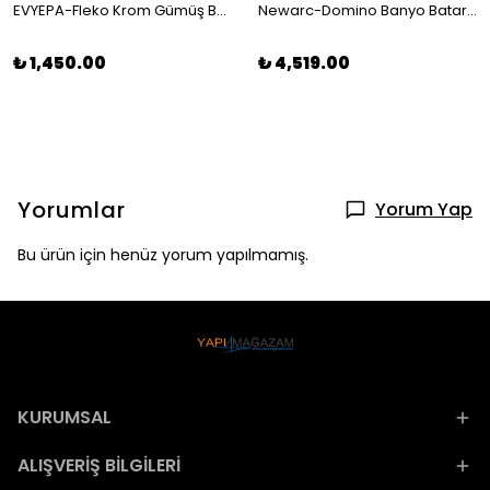
EVYEPA-Fleko Krom Gümüş Banyo Bataryası (SICAK SOĞUK GİRİŞLİ, PİRİNÇ MALZEME)
Newarc-Domino Banyo Bataryası Siyah 971511b
₺ 1,450.00
₺ 4,519.00
Yorumlar
Yorum Yap
Bu ürün için henüz yorum yapılmamış.
KURUMSAL
ALIŞVERİŞ BİLGİLERİ