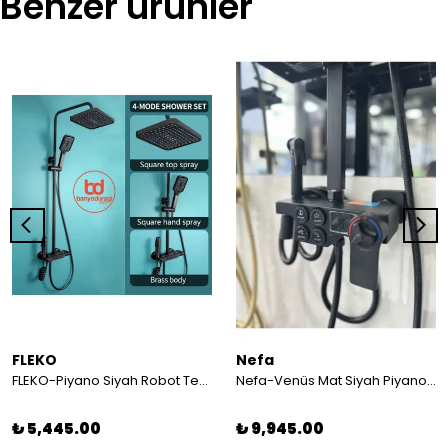
Benzer ürünler
FLEKO
Nefa
FLEKO-Piyano Siyah Robot Tepe Duş Seti Yağmur Tepe Banyo 4 Tuşlu Batarya Dahil Siyah Duş Seti
Nefa-Venüs Mat Siyah Piyano Tuşlu Dijital Göstergeli Duş Sistemi
₺ 5,445.00
₺ 9,945.00