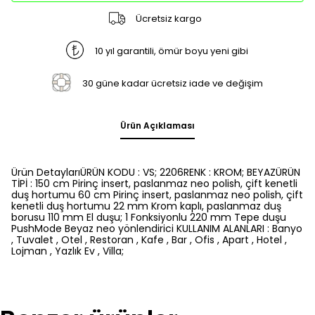
Ücretsiz kargo
10 yıl garantili, ömür boyu yeni gibi
30 güne kadar ücretsiz iade ve değişim
Ürün Açıklaması
Ürün DetaylarıÜRÜN KODU : VS; 2206RENK : KROM; BEYAZÜRÜN
TİPİ : 150 cm Pirinç insert, paslanmaz neo polish, çift kenetli
duş hortumu 60 cm Pirinç insert, paslanmaz neo polish, çift
kenetli duş hortumu 22 mm Krom kaplı, paslanmaz duş
borusu 110 mm El duşu; 1 Fonksiyonlu 220 mm Tepe duşu
PushMode Beyaz neo yönlendirici KULLANIM ALANLARI : Banyo
, Tuvalet , Otel , Restoran , Kafe , Bar , Ofis , Apart , Hotel ,
Lojman , Yazlık Ev , Villa;