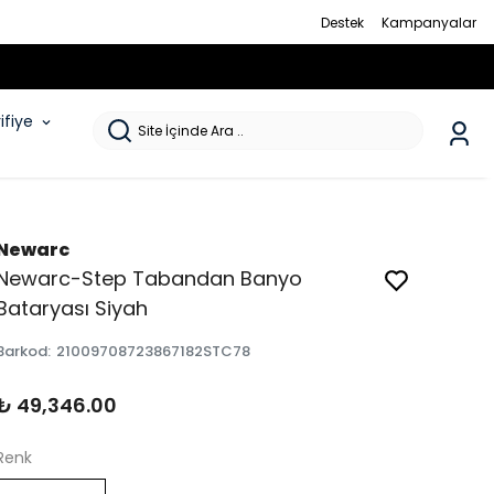
Destek
Kampanyalar
rifiye
Newarc
Newarc-Step Tabandan Banyo
Bataryası Siyah
Barkod
:
21009708723867182STC78
₺ 49,346.00
Renk