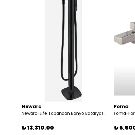
Newarc
Foma
11
Newarc-Lıfe Tabandan Banyo Bataryası - Sıyah 981516b
Foma-Forc
₺ 13,310.00
₺ 6,50