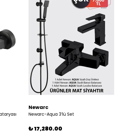
Newarc
Newa
ataryası
Newarc-Aqua 3’lü Set
₺ 17,280.00
₺ 4,