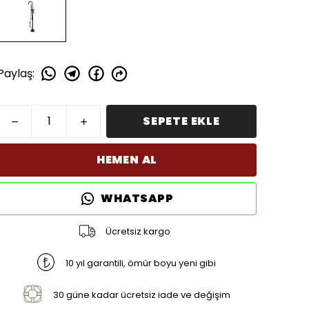
Paylaş
:
SEPETE EKLE
HEMEN AL
WHATSAPP
Ücretsiz kargo
10 yıl garantili, ömür boyu yeni gibi
30 güne kadar ücretsiz iade ve değişim