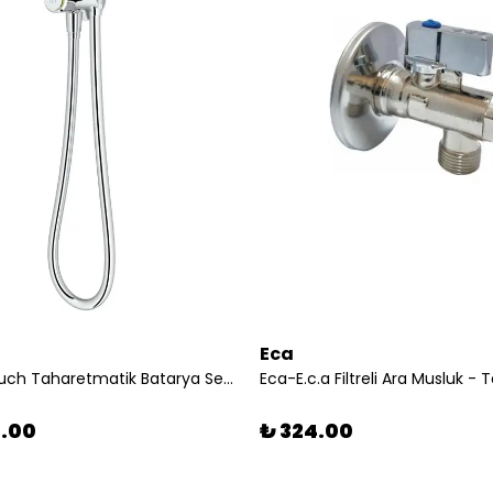
Eca
TESKA-Touch Taharetmatik Batarya Seti-krom
7.00
₺ 324.00