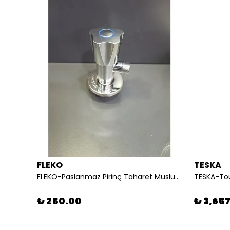
FLEKO
TESKA
Newarc-Corner Ara Musluk Fırçalı Nikel 161131n
FLEKO-Paslanmaz Pirinç Taharet Musluğu
₺ 250.00
₺ 3,65