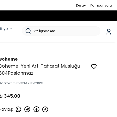
Destek
Kampanyalar
rifiye
Boheme
Boheme-Yeni Artı Taharat Musluğu
304Paslanmaz
Barkod
:
936321478523691
₺ 345.00
Paylaş
: