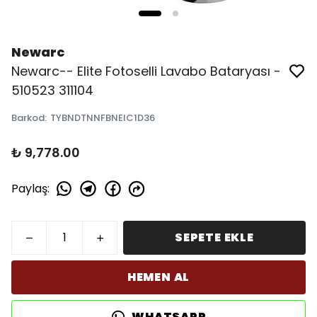
Newarc
Newarc-- Elite Fotoselli Lavabo Bataryası -
510523 311104
Barkod
:
TYBNDTNNFBNEIC1D36
₺ 9,778.00
Paylaş
:
SEPETE EKLE
HEMEN AL
WHATSAPP