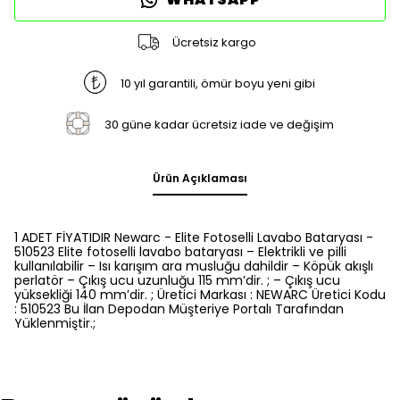
Ücretsiz kargo
10 yıl garantili, ömür boyu yeni gibi
30 güne kadar ücretsiz iade ve değişim
Ürün Açıklaması
1 ADET FİYATIDIR Newarc - Elite Fotoselli Lavabo Bataryası -
510523 Elite fotoselli lavabo bataryası – Elektrikli ve pilli
kullanılabilir – Isı karışım ara musluğu dahildir – Köpük akışlı
perlatör – Çıkış ucu uzunluğu 115 mm’dir. ; – Çıkış ucu
yüksekliği 140 mm’dir. ; Üretici Markası : NEWARC Üretici Kodu
: 510523 Bu İlan Depodan Müşteriye Portalı Tarafından
Yüklenmiştir.;