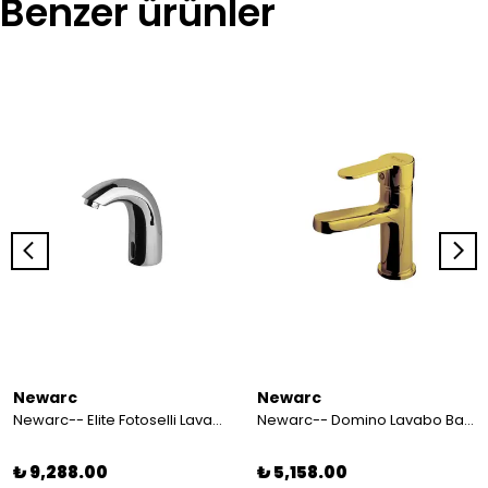
Benzer ürünler
Newarc
Newarc
Newarc-- Elite Fotoselli Lavabo Bataryası - 510523 456121
Newarc-- Domino Lavabo Bataryası Altın - 971528 281097
₺ 9,288.00
₺ 5,158.00