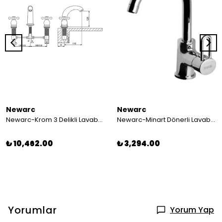
Newarc
Newarc
Newarc-Krom 3 Delikli Lavabo Bataryası
Newarc-Minart Dönerli Lavabo Bataryası 191581
₺ 10,462.00
₺ 3,294.00
Yorumlar
Yorum Yap