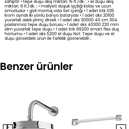
sahiptir • tepe duşu akış miktarı: 15 lt./dk. ; • el duşu akış
miktarı: 6 lt./dk. ; • maliyeti düşük işçiliği kolay ve uzun
ömürlüdür • gizli montaj vida Set içeriği • 1 adet btk 035
krom aynalı iki yönlü banyo bataryası • 1 adet aks 20100
yuvarlak askılı pirinç dirsek • 1 adet aks 30000 40 cm 304
paslanmaz tepe duşu borusu • 1 adet aks 40300 220 mm
slim yuvarlak tepe duşu • 1 adet btk 69200 smart flex duş
hortumu • 1 adet aks 5200 el duşu Not: Tepe duşu ve el
duşu görseldeki ürün ile farklılık gösterebilir.;
Benzer ürünler