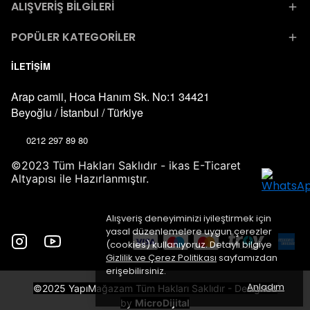
ALIŞVERİŞ BİLGİLERİ
POPÜLER KATEGORİLER
İLETİŞİM
Arap camii, Hoca Hanım Sk. No:1 34421
Beyoğlu / İstanbul / Türkiye
0212 297 89 80
©2023 Tüm Hakları Saklıdır - ikas E-Ticaret
Altyapısı ile Hazırlanmıştır.
Alışveriş deneyiminizi iyileştirmek için
yasal düzenlemelere uygun çerezler
(cookies) kullanıyoruz. Detaylı bilgiye
Gizlilik ve Çerez Politikası
sayfamızdan
erişebilirsiniz.
Anladım
©2025 YapıMağazam Tüm Hakları Saklıdır - Designed
by
MicroDijital