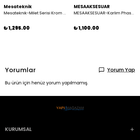
Mesateknik
MESAAKSESUAR
Mesateknik-Milet Serisi Krom 3'lü Banyo Aksesuar Seti (kare Havluluk )
MESAAKSESUAR-Karlim Phaselis Kare Havluluk Gold
₺ 1,295.00
₺ 1,100.00
Yorumlar
Yorum Yap
Bu ürün için henüz yorum yapılmamış.
KURUMSAL