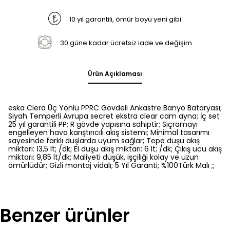
10 yıl garantili, ömür boyu yeni gibi
30 güne kadar ücretsiz iade ve değişim
Ürün Açıklaması
eska Ciera Üç Yönlü PPRC Gövdeli Ankastre Banyo Bataryası;
Siyah Temperli Avrupa secret ekstra clear cam ayna; İç set
25 yıl garantili PP; R gövde yapısına sahiptir; Sıçramayı
engelleyen hava karıştırıcılı akış sistemi; Minimal tasarımı
sayesinde farklı duşlarda uyum sağlar; Tepe duşu akış
miktarı: 13,5 lt; /dk; El duşu akış miktarı: 6 lt; /dk; Çıkış ucu akış
miktarı: 9,85 lt/dk; Maliyeti düşük, işçiliği kolay ve uzun
ömürlüdür; Gizli montaj vidalı; 5 Yıl Garanti; %100Türk Malı ;;
Benzer ürünler