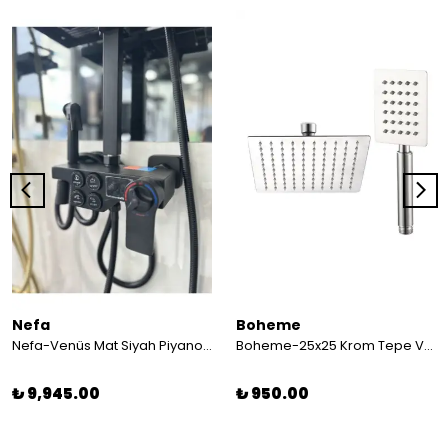
Nefa
Boheme
Nefa-Venüs Mat Siyah Piyano Tuşlu Dijital Göstergeli Duş Sistemi
Boheme-25x25 Krom Tepe Ve El duşu
₺ 9,945.00
₺ 950.00