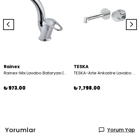
Rainex
TESKA
Rainex-Mix Lavabo Bataryası | Çift Girişli | 40'lık | Pirinç
TESKA-Arte Ankastre Lavabo Bataryası-krom
₺ 973.00
₺ 7,798.00
Yorumlar
Yorum Yap