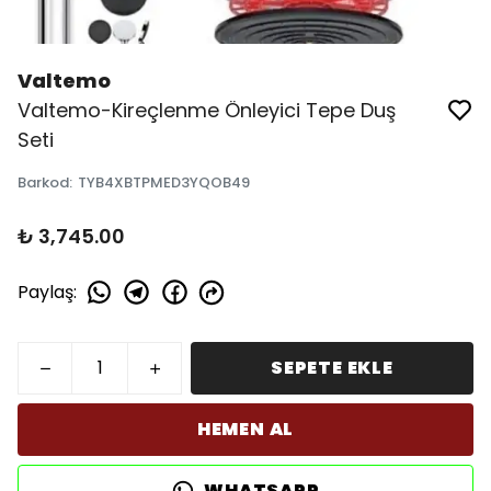
Valtemo
Valtemo-Kireçlenme Önleyici Tepe Duş
Seti
Barkod
:
TYB4XBTPMED3YQOB49
₺ 3,745.00
Paylaş
:
SEPETE EKLE
HEMEN AL
WHATSAPP