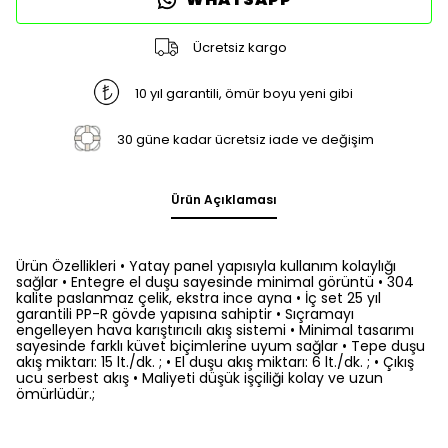
Ücretsiz kargo
10 yıl garantili, ömür boyu yeni gibi
30 güne kadar ücretsiz iade ve değişim
Ürün Açıklaması
Ürün Özellikleri • Yatay panel yapısıyla kullanım kolaylığı
sağlar • Entegre el duşu sayesinde minimal görüntü • 304
kalite paslanmaz çelik, ekstra ince ayna • İç set 25 yıl
garantili PP-R gövde yapısına sahiptir • Sıçramayı
engelleyen hava karıştırıcılı akış sistemi • Minimal tasarımı
sayesinde farklı küvet biçimlerine uyum sağlar • Tepe duşu
akış miktarı: 15 lt./dk. ; • El duşu akış miktarı: 6 lt./dk. ; • Çıkış
ucu serbest akış • Maliyeti düşük işçiliği kolay ve uzun
ömürlüdür.;