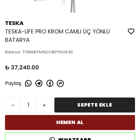
TESKA
TESKA-LİFE PRO KROM CAMLI ÜÇ YÖNLÜ
BATARYA
Barkod
:
TYBWBTM9OOBPY6OK35
₺ 37,240.00
Paylaş
:
SEPETE EKLE
HEMEN AL
WHATSAPP