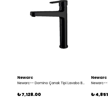
Newarc
Newarc
Newarc-Aqua Lavabo Bataryası - Beyaz 941521w
Newarc-- Domino Çanak Tipi Lavabo Bataryası Siyah - 971001B 210078
₺ 7,128.00
₺ 4,85