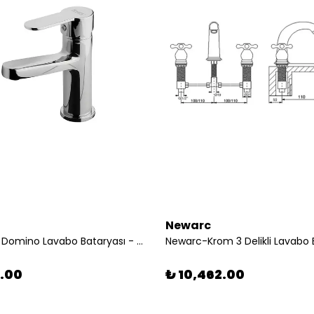
Newarc
Newarc-- Domino Lavabo Bataryası - 971521 180051
Newarc-Krom 3 Delikli Lavabo 
1.00
₺ 10,462.00