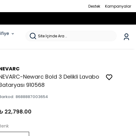
Destek
Kampanyalar
rifiye
NEVARC
NEVARC-Newarc Bold 3 Delikli Lavabo
Bataryası 910568
Barkod
:
8688887003654
₺ 22,798.00
Renk