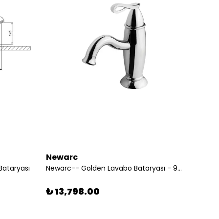
Newarc
Nefa
Bataryası
Newarc-- Golden Lavabo Bataryası - 951522 182079
Nefa-M
₺ 13,798.00
₺ 89