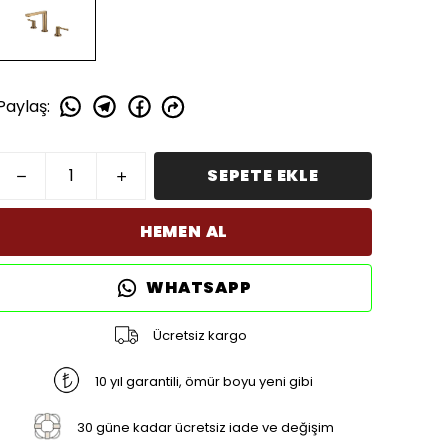
Paylaş
:
SEPETE EKLE
HEMEN AL
WHATSAPP
Ücretsiz kargo
10 yıl garantili, ömür boyu yeni gibi
30 güne kadar ücretsiz iade ve değişim