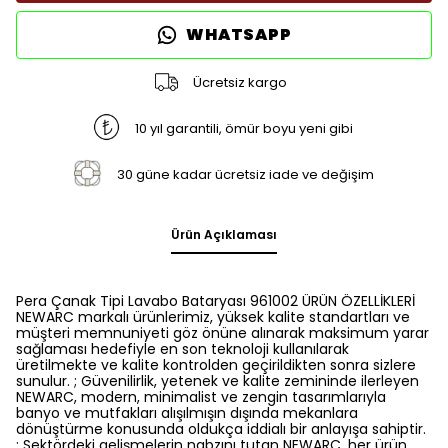
WHATSAPP
Ücretsiz kargo
10 yıl garantili, ömür boyu yeni gibi
30 güne kadar ücretsiz iade ve değişim
Ürün Açıklaması
Pera Çanak Tipi Lavabo Bataryası 961002 ÜRÜN ÖZELLİKLERİ
NEWARC markalı ürünlerimiz, yüksek kalite standartları ve
müşteri memnuniyeti göz önüne alınarak maksimum yarar
sağlaması hedefiyle en son teknoloji kullanılarak
üretilmekte ve kalite kontrolden geçirildikten sonra sizlere
sunulur. ; Güvenilirlik, yetenek ve kalite zemininde ilerleyen
NEWARC, modern, minimalist ve zengin tasarımlarıyla
banyo ve mutfakları alışılmışın dışında mekanlara
dönüştürme konusunda oldukça iddialı bir anlayışa sahiptir.
; Sektördeki gelişmelerin nabzını tutan NEWARC, her ürün