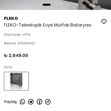
FLEKO
FLEKO-Teleskopik Evye Mutfak Bataryası
Ürün Kodu
:
nf112
Barkod
:
K1S05S0Q1
₺ 2,649.00
Renk
Paylaş
: