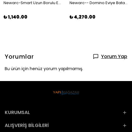
Newarc-Smart Uzun Borulu Eviye Bataryası 142731U
Newarc-- Domino Eviye Bataryası Altın - 971538 321105
₺ 1,140.00
₺ 4,270.00
Yorumlar
Yorum Yap
Bu ürün için henüz yorum yapılmamış.
KURUMSAL
ALIŞVERİŞ BİLGİLERİ